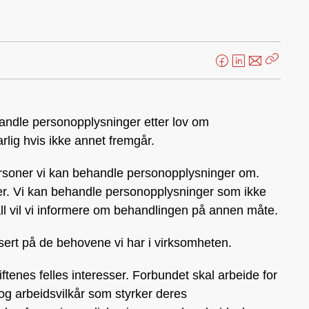
F
L
E
Kopier
a
i
-
lenke
c
n
p
e
k
o
handle personopplysninger etter lov om
b
e
s
lig hvis ikke annet fremgår.
o
d
t
o
I
ersoner vi kan behandle personopplysninger om.
k
n
er. Vi kan behandle personopplysninger som ikke
all vil vi informere om behandlingen på annen måte.
ert på de behovene vi har i virksomheten.
tenes felles interesser. Forbundet skal arbeide for
og arbeidsvilkår som styrker deres