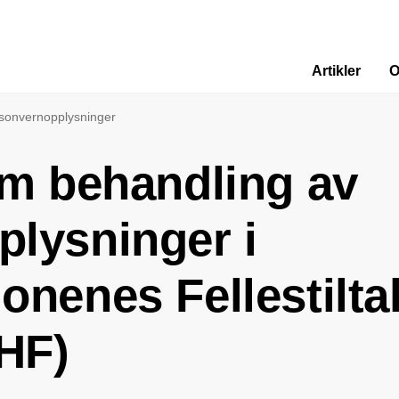
Artikler
O
sonvernopplysninger
m behandling av
lysninger i
nenes Fellestilta
HF)