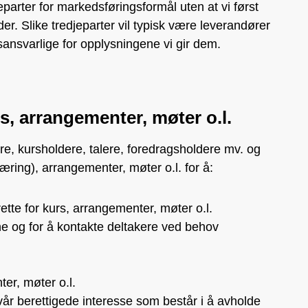
jeparter for markedsføringsformål uten at vi først
er. Slike tredjeparter vil typisk være leverandører
ansvarlige for opplysningene vi gir dem.
s, arrangementer, møter o.l.
e, kursholdere, talere, foredragsholdere mv. og
ring), arrangementer, møter o.l. for å:
rette for kurs, arrangementer, møter o.l.
rne og for å kontakte deltakere ved behov
er, møter o.l.
år berettigede interesse som består i å avholde